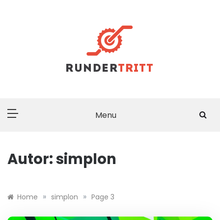
Skip
to
content
RUNDERTRITT.DE
Freude am Radfahren und am Radsport
Menu
Autor:
simplon
»
»
Home
simplon
Page 3